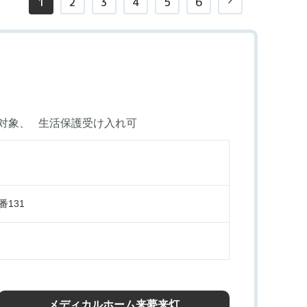
1
2
3
4
5
6
対象
生活保護受け入れ可
131
メディカルホーム来夢来灯