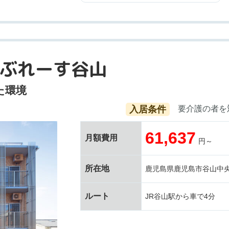
ぶれーす谷山
た環境
入居条件
要介護の者を
61,637
月額費用
円～
所在地
鹿児島県鹿児島市谷山中央4
ルート
JR谷山駅から車で4分