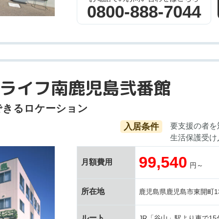
0800-888-7044
ライフ南鹿児島弐番館
できるロケーション
入居条件
要支援の者を
生活保護受け
99,540
月額費用
円～
所在地
鹿児島県鹿児島市東開町13
ルート
JR「谷山」駅より車で15