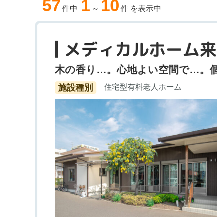
57
1
10
件中
～
件 を表示中
メディカルホーム来
木の香り…。心地よい空間で…。
施設種別
住宅型有料老人ホーム