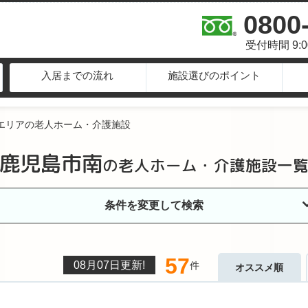
0800
受付時間 9:
入居までの流れ
施設選びのポイント
エリアの老人ホーム・介護施設
鹿児島市南
の
老人ホーム・介護施設一
条件を変更して検索
57
08月07日
更新!
件
オススメ順