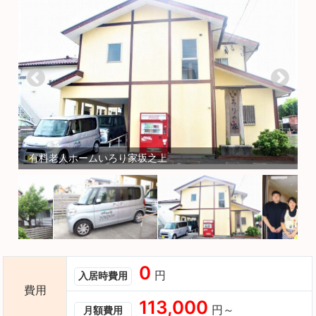
有料老人ホームいろり家坂之上
0
円
入居時費用
費用
113,000
円～
月額費用