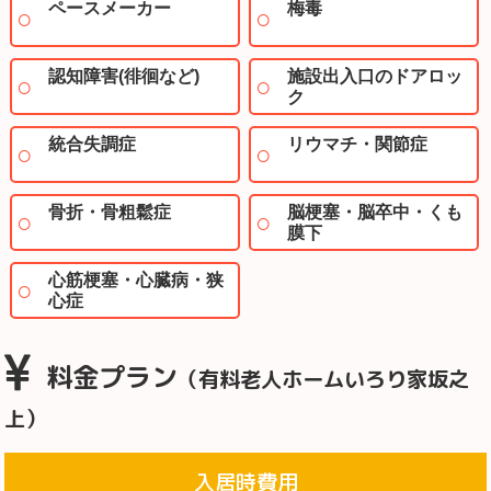
ペースメーカー
梅毒
認知障害(徘徊など)
施設出入口のドアロッ
ク
統合失調症
リウマチ・関節症
骨折・骨粗鬆症
脳梗塞・脳卒中・くも
膜下
心筋梗塞・心臓病・狭
心症
料金プラン
（有料老人ホームいろり家坂之
上）
入居時費用