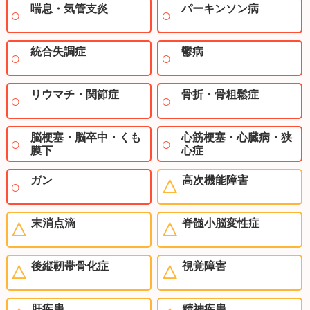
喘息・気管支炎
パーキンソン病
統合失調症
鬱病
リウマチ・関節症
骨折・骨粗鬆症
脳梗塞・脳卒中・くも
心筋梗塞・心臓病・狭
膜下
心症
ガン
高次機能障害
末消点滴
脊髄小脳変性症
後縦靭帯骨化症
視覚障害
肝疾患
精神疾患