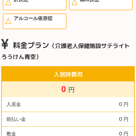
アルコール依存症
料金プラン
（介護老人保健施設サテライト
ろうけん青空）
入居時費用
0
円
0
入居金
円
0
前払い金
円
0
敷金
円