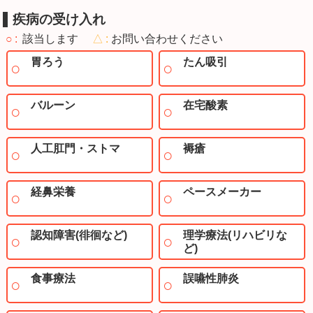
疾病の受け入れ
○
該当します
△
お問い合わせください
胃ろう
たん吸引
バルーン
在宅酸素
人工肛門・ストマ
褥瘡
経鼻栄養
ペースメーカー
認知障害(徘徊など)
理学療法(リハビリな
ど)
食事療法
誤嚥性肺炎