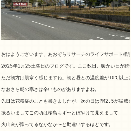
おはようございます、あおぞらリサーチのライフサポート相談
2025年1月25土曜日のブログです。ここ数日、暖かい日が続
ただ朝方は肌寒く感じますね。朝と昼との温度差が10℃以上あ
なおさら朝の寒さは辛いものがありますよね。

先日は花粉症のことも書きましたが、次の日はPM2.5が猛威を
振るいましてこの頃は桜島もず〜とぼやけて見えまして

火山灰が降ってるなかなか〜と勘違いするほどです。
