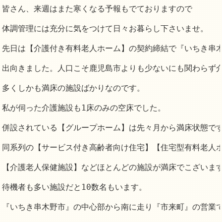
皆さん、来週はまた寒くなる予報もでておりますので

体調管理には充分に気をつけて日々お暮らし下さいませ。

先日は【介護付き有料老人ホーム】の契約締結で『いちき串木
出向きました。人口こそ鹿児島市よりも少ないにも関わらず介
多くしかも満床の施設ばかりなのです。

私が伺った介護施設も1床のみの空床でした。

併設されている【グループホーム】は先々月から満床状態です
同系列の【サービス付き高齢者向け住宅】【住宅型有料老人ホ
【介護老人保健施設】などほとんどの施設が満床でこざいます
待機者も多い施設だと10数名もいます。

『いちき串木野市』の中心部から南に走り『市来町』の営業で