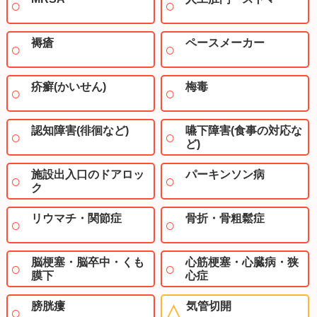
褥瘡
ペースメーカー
疥癬(かいせん)
梅毒
認知障害(徘徊など)
嚥下障害(食事の対応な
ど)
施設出入口のドアロッ
パーキンソン病
ク
リウマチ・関節症
骨折・骨粗鬆症
脳梗塞・脳卒中・くも
心筋梗塞・心臓病・狭
膜下
心症
膀胱瘻
気管切開