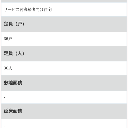
サービス付高齢者向け住宅
定員（戸）
36戸
定員（人）
36人
敷地面積
-
延床面積
-