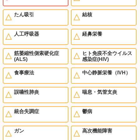
たん吸引
結核
人工呼吸器
経鼻栄養
筋萎縮性側索硬化症
ヒト免疫不全ウイルス
(ALS)
感染症(HIV)
食事療法
中心静脈栄養（IVH）
誤嚥性肺炎
喘息・気管支炎
統合失調症
鬱病
ガン
高次機能障害