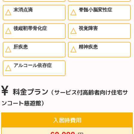
末消点滴
脊髄小脳変性症
後縦靭帯骨化症
視覚障害
肝疾患
精神疾患
アルコール依存症
料金プラン
（サービス付高齢者向け住宅サ
ンコート慈遊館）
入居時費用