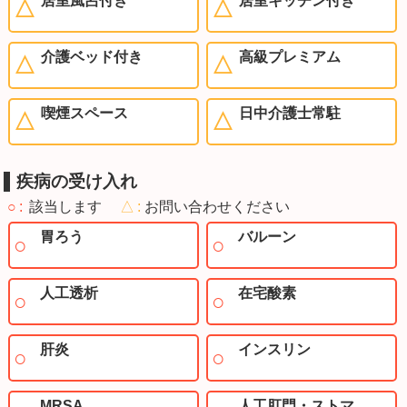
居室風呂付き
居室キッチン付き
介護ベッド付き
高級プレミアム
喫煙スペース
日中介護士常駐
疾病の受け入れ
○
該当します
△
お問い合わせください
胃ろう
バルーン
人工透析
在宅酸素
肝炎
インスリン
MRSA
人工肛門・ストマ