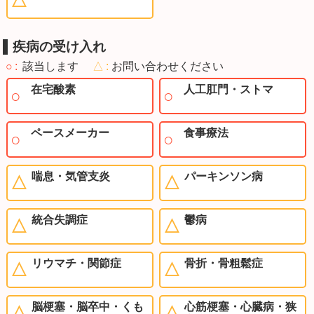
疾病の受け入れ
○
該当します
△
お問い合わせください
在宅酸素
人工肛門・ストマ
ペースメーカー
食事療法
喘息・気管支炎
パーキンソン病
統合失調症
鬱病
リウマチ・関節症
骨折・骨粗鬆症
脳梗塞・脳卒中・くも
心筋梗塞・心臓病・狭