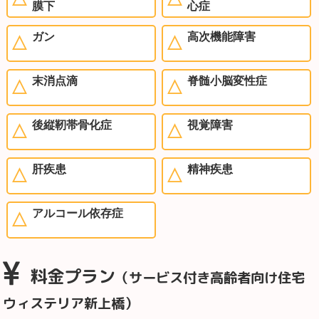
膜下
心症
ガン
高次機能障害
末消点滴
脊髄小脳変性症
後縦靭帯骨化症
視覚障害
肝疾患
精神疾患
アルコール依存症
料金プラン
（サービス付き高齢者向け住宅
ウィステリア新上橋）