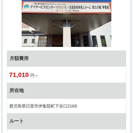
月額費用
71,010
円～
所在地
鹿児島県日置市伊集院町下谷口2168
ルート