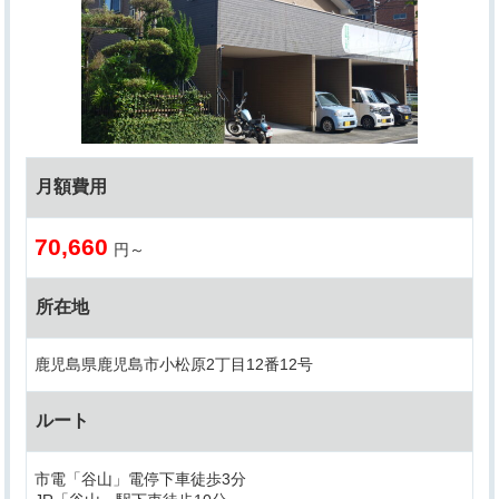
月額費用
70,660
円～
所在地
鹿児島県鹿児島市小松原2丁目12番12号
ルート
市電「谷山」電停下車徒歩3分