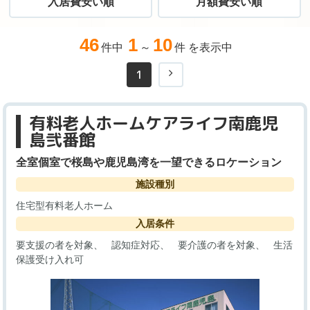
入居費安い順
月額費安い順
46
1
10
件中
～
件 を表示中
1
有料老人ホームケアライフ南鹿児
島弐番館
全室個室で桜島や鹿児島湾を一望できるロケーション
施設種別
住宅型有料老人ホーム
入居条件
要支援の者を対象
認知症対応
要介護の者を対象
生活
保護受け入れ可