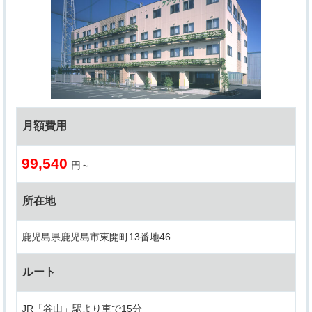
月額費用
99,540
円～
所在地
鹿児島県鹿児島市東開町13番地46
ルート
JR「谷山」駅より車で15分